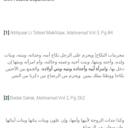
[1]
Ikhtiyaar Li Ta’leel Mukhtaar,
Mahramat
Vol 3, Pg 84
محرمات النكاح] ويحرم على الرجل نكاح أمه، وجداته، وبنته، وبنات
ولده، وأخته وبنتها، وبنت أخيه وعمته وخالته، وأم امرأته وبنتها إن
دخل بها،
وامرأة أبيه وأجداده وبنيه وبني أولاده
، والجمع بين الأختين
نكاحا ووطئا بملك يمين. ويحرم من الرضاع من ذكرنا من النس
[2]
Badai Sanai,
Mahramat
Vol 2, Pg 262
وكذا جدات الزوجة لأبيها وأمها، وإن علون وبنات بناتها وبنات أبنائها
وإن سفلن من الرضاع.