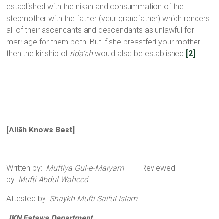
established with the nikah and consummation of the
stepmother with the father (your grandfather) which renders
all of their ascendants and descendants as unlawful for
marriage for them both. But if she breastfed your mother
then the kinship of
rida’ah
would also be established.
[2]
[
All
ā
h Knows Best
]
Written by:
Muftiya Gul-e-Maryam
Reviewed
by:
Mufti Abdul Waheed
Attested by:
Shaykh Mufti Saiful Islam
JKN Fatawa Department