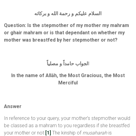
السلام عليكم و رحمة الله و بركاته
Question: Is the stepmother of my mother my mahram
or ghair mahram or is that dependant on whether my
mother was breastfed by her stepmother or not?
ا
لجواب حامداً و مصلياً
In the name of Allāh, the Most Gracious, the Most
Merciful
Answer
In reference to your query, your mother’s stepmother would
be classed as a mahram to you regardless if she breastfed
your mother or not.
[1]
The kinship of
musaharah
is