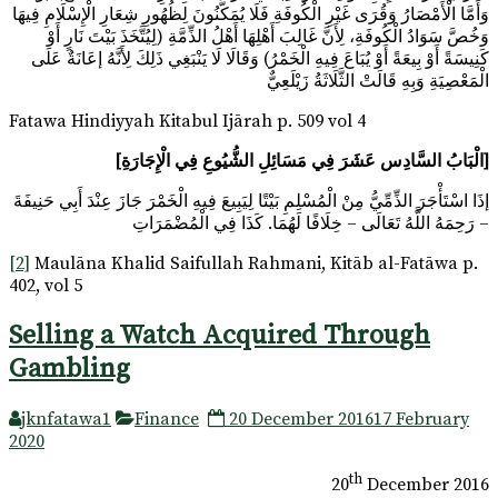
وَأَمَّا الْأَمْصَارُ وَقُرَى غَيْرِ الْكُوفَةِ فَلَا يُمَكَّنُونَ لِظُهُورِ شِعَارِ الْإِسْلَامِ فِيهَا
وَخُصَّ سَوَادُ الْكُوفَةِ، لِأَنَّ غَالِبَ أَهْلِهَا أَهْلُ الذِّمَّةِ (لِيُتَّخَذَ بَيْتَ نَارٍ أَوْ
كَنِيسَةً أَوْ بِيعَةً أَوْ يُبَاعَ فِيهِ الْخَمْرُ) وَقَالَا لَا يَنْبَغِي ذَلِكَ لِأَنَّهُ إعَانَةٌ عَلَى
الْمَعْصِيَةِ وَبِهِ قَالَتْ الثَّلَاثَةُ زَيْلَعِيٌّ
Fatawa Hindiyyah Kitabul Ijārah p. 509 vol 4
[الْبَابُ السَّادِس عَشَرَ فِي مَسَائِلِ الشُّيُوعِ فِي الْإِجَارَةِ]
إذَا اسْتَأْجَرَ الذِّمِّيُّ مِنْ الْمُسْلِمِ بَيْتًا لِيَبِيعَ فِيهِ الْخَمْرَ جَازَ عِنْدَ أَبِي حَنِيفَةَ
– رَحِمَهُ اللَّهُ تَعَالَى – خِلَافًا لَهُمَا. كَذَا فِي الْمُضْمَرَاتِ
[2]
Maulāna Khalid Saifullah Rahmani, Kitāb al-Fatāwa p.
402, vol 5
Selling a Watch Acquired Through
Gambling
jknfatawa1
Finance
20 December 2016
17 February
2020
th
20
December 2016