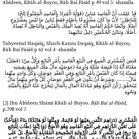
Abideen, Kitāb al-Buyoo, Bāb Bai Fāsid p 49 vol 5- shamila
(قَوْلُهُ الْمُرَادُ بِالْفَاسِدِ الْمَمْنُوعُ إلَخْ) قَدْ عَلِمْت أَنَّ الْفَاسِدَ مُبَايِنٌ
لِلْبَاطِلِ؛؛ لِأَنَّ مَا كَانَ مَشْرُوعًا بِأَصْلِهِ فَقَطْ يُبَايِنُ مَا لَيْسَ بِمَشْرُوعٍ
أَصْلًا. وَأَيْضًا حُكْمُ الْفَاسِدِ أَنَّهُ يُفِيدُ الْمِلْكَ بِالْقَبْضِ وَالْبَاطِلُ لَا يُفِيدُهُ
أَصْلًا، وَتَبَايُنُ الْحُكْمَيْنِ دَلِيلُ تَبَايُنِهِمَا،
Tabyeenul Haqaiq, Sharh Kanzu Daqaiq, Kitāb al-Buyoo,
Bāb Bai Fāsid p 61 vol 4- shamila
(فَصْلٌ) (قَبَضَ الْمُشْتَرِي الْمَبِيعَ فِي الْبَيْعِ الْفَاسِدِ بِأَمْرِ الْبَائِعِ وَكُلٌّ مِنْ
عِوَضَيْهِ مَالٌ مَلَكَ الْمَبِيعَ بِقِيمَتِهِ) مَعْنَاهُ أَنَّهُ إذَا قَبَضَهُ مَلَكَهُ وَلَزِمَهُ
قِيمَتُهُ إذَا كَانَ الْقَبْضُ بِأَمْرِ الْبَائِعِ وَفِي الْعَقْدِ عِوَضَانِ وَكُلُّ وَاحِدٍ مِنْهُمَا
مَالٌ……… وَشَرَطَ أَنْ يَكُونَ فِي الْعَقْدِ عِوَضَانِ كُلُّ وَاحِدٍ مِنْهُمَا مَالٌ
لِيَتَحَقَّقَ رُكْنُ الْبَيْعِ وَهُوَ مُبَادَلَةُ الْمَالِ بِالْمَالِ لِيَخْرُجَ عَنْهُ الْبَيْعُ بِالْمَيِّتَةِ
وَنَحْوِهِ
[3]
Ibn Ābideen Shāmi Kitāb al-Buyoo.
Bāb Bai al-Fāsid,
p.298 vol 7
(فَيَأْخُذُ) الْمُشْتَرِي (دَرَاهِمَ الثَّمَنِ بِعَيْنِهَا لَوْ قَائِمَةً، وَمِثْلَهَا لَوْ هَالِكَةً) بِنَاءً
عَلَى تَعَيُّنِ الدَّرَاهِمِ فِي الْبَيْعِ الْفَاسِدِ وَهُوَ الْأَصَحُّ (وَ) إنَّمَا (طَابَ لِلْبَائِعِ
مَا رَبِحَ) فِي الثَّمَنِ لَا عَلَى الرِّوَايَةِ الصَّحِيحَةِ الْمُقَابِلَةِ لِلْأَصَحِّ، بَلْ عَلَى