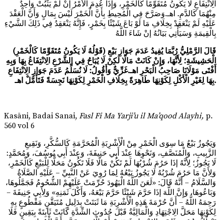
الِانْتِفَاعِ لَا يَكُونُ مُتَقَوِّمًا كَالْخَمْرِ، وَإِذَا عُدِمَ الْأَمْرُ إنْ لَمْ يَثْبُتْ وَاحِدٌ
مِنْهُمَا كَالدَّمِ. اهـ.وَصَرَّحَ فِي الْمُحِيطِ بِأَنَّ الْخَمْرَ لَيْسَ بِمَالٍ وَأَنَّ الْعَقْدَ
عَلَيْهِ لَمْ يَنْعَقِدْ بِخِلَافِ مَا لَوْ بَاعَ شَيْئًا بِخَمْرٍ، فَإِنَّهُ يَنْعَقِدُ فِي ذَلِكَ الشَّيْءِ
بِالْقِيمَةِ وَسَيَأْتِي بَيَانُهُ إنْ شَاءَ اللَّهُ
(قَوْلُهُ لَا يَكُونُ مُتَقَوِّمًا كَالْخَمْرِ) قَالَ الرَّمْلِيُّ رُبَّمَا يُفِيدُ عَدَمَ جَوَازِ بَيْعِ
الْحَشِيشَةِ؛ لِأَنَّهَا، وَإِنْ كَانَتْ مَالًا لَكِنْ لَا يُبَاحُ فِي الشَّرْعِ الِانْتِفَاعُ بِهَا وَبِهِ
أَفْتَى مَوْلَانَا صَاحِبُ الْبَحْرِ اهـ.غَزِّيٌّ وَأَقُولُ: لَا نُسَلِّمُ عَدَمَ جَوَازِ الِانْتِفَاعِ
بِهَا لِغَيْرِ الْأَكْلِ لِكَوْنِهَا طَاهِرَةً بِخِلَافِ الْخَمْرِ لِكَوْنِهَا نَجِسَةً فَتَأَمَّلْ اهـ
.
Kasāni, Badai Sanai,
Fasl Fi Ma Yarji’u il Ma’qood Alayhi,
p.
560 vol 6
وَيَجُوزُ بَيْعُ مَا سِوَى الْخَمْرِ مِنْ الْأَشْرِبَةِ الْمُحَرَّمَةِ كَالسُّكَّرِ، وَنَقِيعِ
الزَّبِيبِ، وَالْمُنَصَّفِ، وَنَحْوِهَا عِنْدَ أَبِي حَنِيفَةَ، وَعِنْدَ أَبِي يُوسُفَ، وَمُحَمَّدٍ:
لَا يَجُوزُ؛ لِأَنَّهُ إذَا حَرُمَ شُرْبُهَا لَمْ تَكُنْ مَالًا فَلَا تَكُونُ مَحَلًّا لِلْبَيْعِ كَالْخَمْرِ،
وَلِأَنَّ مَا حَرُمَ شُرْبُهُ لَا يَجُوزُ بَيْعُهُ لِمَا رُوِيَ عَنْ النَّبِيِّ – عَلَيْهِ الصَّلَاةُ
وَالسَّلَامُ – أَنَّهُ قَالَ: «لَعَنَ اللَّهُ الْيَهُودَ حُرِّمَتْ عَلَيْهِمْ الشُّحُومُ فَجَمَّلُوهَا،
وَبَاعُوهَا، وَإِنَّ اللَّهَ إذَا حَرَّمَ شَيْئًا حَرَّمَ بَيْعَهُ، وَأَكْلَ ثَمَنِهِ» وَلِأَبِي حَنِيفَةَ –
رَحِمَهُ اللَّهُ – أَنَّ حُرْمَةَ هَذِهِ الْأَشْرِبَةِ مَا ثَبَتَتْ بِدَلِيلٍ مُتَيَقَّنٍ مَقْطُوعٍ بِهِ
لِكَوْنِهَا مَحَلَّ الِاجْتِهَادِ وَالْمَالِيَّةُ قَبْلَ حُدُوثِ الشِّدَّةِ كَانَتْ ثَابِتَةً بِيَقِينٍ فَلَا