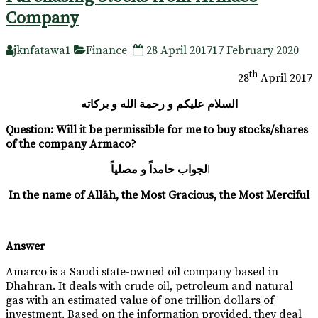
Company
jknfatawa1
Finance
28 April 2017
17 February 2020
th
28
April 2017
السلام عليكم و رحمة الله و بركاته
Question
:
Will it be permissible for me to buy stocks/shares
of the company Armaco?
ا
لجواب حامداً و مصلياً
In the name of Allāh, the Most Gracious, the Most Merciful
Answer
Amarco is a Saudi state-owned oil company based in
Dhahran. It deals with crude oil, petroleum and natural
gas with an estimated value of one trillion dollars of
investment. Based on the information provided, they deal