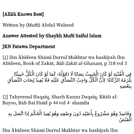
[
Allãh Knows Best
]
Written by (Mufti) Abdul Waheed
Answer Attested by Shaykh Mufti Saiful Islam
JKN Fatawa Department
[1]
Ibn Ābideen Shāmi Durrul Mukhtar wa hashiyah Ibn
Abideen, Book of Zakāt,
Bāb Zakāt al-Ghanam
, p 218 vol 3
(قَوْلُهُ: كَمَا لَوْ كَانَ الْكُلُّ خَبِيثًا) فِي الْقُنْيَةِ لَوْ كَانَ الْخَبِيثُ نِصَابًا لَا
يَلْزَمُهُ الزَّكَاةُ؛ لِأَنَّ الْكُلَّ وَاجِبُ التَّصَدُّقِ عَلَيْهِ فَلَا يُفِيدُ إيجَابَ التَّصَدُّقِ
بِبَعْضِهِ
[2]
Tabyeenul Haqaiq, Sharh Kanzu Daqaiq, Kitāb al-
Buyoo, Bāb Bai Fāsid p 44 vol 4- shamila
وَفَاسِدٌ وَهُوَ مَشْرُوعٌ بِأَصْلِهِ دُونَ وَصْفِهِ وَهُوَ يُفِيدُ الْحُكْمَ إذَا اتَّصَلَ بِهِ
الْقَبْضُ
Ibn Ābideen Shāmi Durrul Mukhtar wa hashiyah Ibn