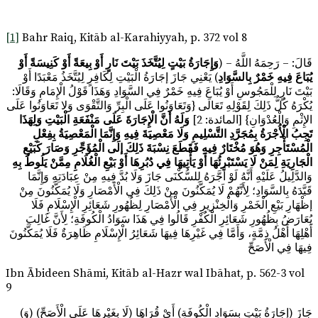
[1]
Bahr Raiq, Kitāb al-Karahiyyah, p. 372 vol 8
قَالَ: – رَحِمَهُ اللَّهُ – (
وَإِجَارَةُ بَيْتٍ لِيُتَّخَذَ بَيْتَ نَارٍ أَوْ بِيعَةً أَوْ كَنِيسَةً أَوْ
يُبَاعَ فِيهِ خَمْرٌ بِالسَّوَادِ
) يَعْنِي جَازَ إجَارَةُ الْبَيْتِ لِكَافِرٍ لِيُتَّخَذُ مَعْبَدًا أَوْ
بَيْتَ نَارٍ لِلْمَجُوسِ أَوْ يُبَاعَ فِيهِ خَمْرٌ فِي السَّوَادِ وَهَذَا قَوْلُ الْإِمَامِ وَقَالَا:
يُكْرَهُ كُلُّ ذَلِكَ لِقَوْلِهِ تَعَالَى {وَتَعَاوَنُوا عَلَى الْبِرِّ وَالتَّقْوَى وَلا تَعَاوَنُوا عَلَى
الإِثْمِ وَالْعُدْوَانِ} [المائدة: 2]
وَلَهُ أَنَّ الْإِجَارَةَ عَلَى مَنْفَعَةِ الْبَيْتِ وَلِهَذَا
تَجِبُ الْأُجْرَةُ بِمُجَرَّدِ التَّسْلِيمِ وَلَا مَعْصِيَةَ فِيهِ وَإِنَّمَا الْمَعْصِيَةُ بِفِعْلِ
الْمُسْتَأْجِرِ وَهُوَ مُخْتَارٌ فِيهِ فَقَطَعَ نِسْبَةَ ذَلِكَ إلَى الْمُؤَجِّرِ وَصَارَ كَبَيْعِ
الْجَارِيَةِ لِمَنْ لَا يَسْتَبْرِئُهَا أَوْ يَأْتِيهَا فِي دُبُرِهَا أَوْ بَيْعِ الْغُلَامِ مِمَّنْ يَلُوطُ بِهِ
وَالدَّلِيلُ عَلَيْهِ أَنَّهُ لَوْ أَجَّرَهُ لِلسُّكْنَى جَازَ وَلَا بُدَّ فِيهِ مِنْ عِبَادَتِهِ وَإِنَّمَا
قَيَّدَهُ بِالسَّوَادِ؛ لِأَنَّهُمْ لَا يُمَكَّنُونَ مِنْ ذَلِكَ فِي الْأَمْصَارِ وَلَا يُمَكَّنُونَ مِنْ
إظْهَارِ بَيْعِ الْخَمْرِ وَالْخِنْزِيرِ فِي الْأَمْصَارِ لِظُهُورِ شَعَائِرِ الْإِسْلَامِ فَلَا
يُعَارَضُ بِظُهُورِ شَعَائِرِ الْكُفْرِ قَالُوا فِي هَذَا سَوَادُ الْكُوفَةِ؛ لِأَنَّ غَالِبَ
أَهْلِهَا أَهْلُ ذِمَّةٍ، وَأَمَّا فِي غَيْرِهَا فِيهَا شَعَائِرُ الْإِسْلَامِ ظَاهِرَةٌ فَلَا يُمَكَّنُونَ
فِيهَا فِي الْأَصَحِّ
Ibn Ābideen Shāmi, Kitāb al-Hazr wal Ibāhat, p. 562-3 vol
9
(وَ) جَازَ (إجَارَةُ بَيْتٍ بِسَوَادِ الْكُوفَةِ) أَيْ قُرَاهَا (لَا بِغَيْرِهَا عَلَى الْأَصَحِّ)