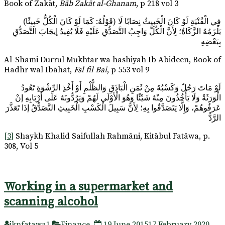
Book of Zakāt,
Bāb Zakāt al-Ghanam
, p 218 vol 3
(قَوْلُهُ: كَمَا لَوْ كَانَ الْكُلُّ خَبِيثًا) فِي الْقُنْيَةِ لَوْ كَانَ الْخَبِيثُ نِصَابًا لَا
يَلْزَمُهُ الزَّكَاةُ؛ لِأَنَّ الْكُلَّ وَاجِبُ التَّصَدُّقِ عَلَيْهِ فَلَا يُفِيدُ إيجَابَ التَّصَدُّقِ
بِبَعْضِهِ
Al-Shāmi Durrul Mukhtar wa hashiyah Ib Abideen, Book of
Hadhr wal Ibāhat,
Fsl fil Bai
, p 553 vol 9
لَوْ مَاتَ رَجُلٌ وَكَسْبُهُ مِنْ ثَمَنِ الْبَاذَقِ وَالظُّلْمِ أَوْ أَخْذِ الرِّشْوَةِ تَعُودُ
الْوَرَثَةُ وَلَا يَأْخُذُونَ مِنْهُ شَيْئًا وَهُوَ الْأَوْلَى لَهُمْ وَيَرُدُّونَهُ عَلَى أَرْبَابِهِ إنْ
عَرَفُوهُمْ، وَإِلَّا يَتَصَدَّقُوا بِهِ؛ لِأَنَّ سَبِيلَ الْكَسْبِ الْخَبِيثِ التَّصَدُّقُ إذَا تَعَذَّرَ
الرَّدُّ
[3]
Shaykh Khalid Saifullah Rahmāni, Kitābul Fatāwa, p.
308, Vol 5
Working in a supermarket and
scanning alcohol
jknfatawa1
Finance
19 June 2015
17 February 2020