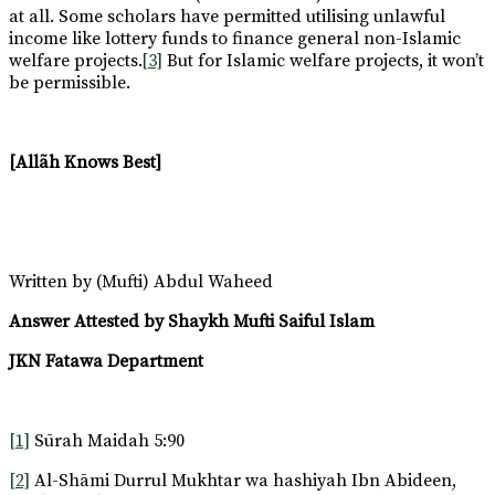
at all. Some scholars have permitted utilising unlawful
income like lottery funds to finance general non-Islamic
welfare projects.
[3]
But for Islamic welfare projects, it won’t
be permissible.
[Allãh Knows Best
]
Written by (Mufti) Abdul Waheed
Answer Attested by Shaykh Mufti Saiful Islam
JKN Fatawa Department
[1]
Sūrah Maidah 5:90
[2]
Al-Shāmi Durrul Mukhtar wa hashiyah Ibn Abideen,