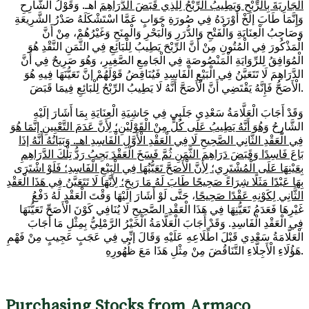
الْجَارِيَةَ بِالرِّبْحِ وَيَطِيبُ الرِّبْحُ لِلَّذِي قَبَضَ الدَّرَاهِمَ
اهـ. وَقَوْلُ الشَّارِحِ
وَإِنَّمَا طَابَ إلَخْ أَوْرَدَهُ فِي صُورَةِ جَوَابٍ عَمَّا اسْتَشْكَلَهُ صَدْرُ الشَّرِيعَةِ
وَصَاحِبُ الْعِنَايَةِ وَالْفَتْحِ وَالدُّرَرِ وَالْبَحْرِ وَالْمِنَحِ وَغَيْرُهُمْ، مِنْ أَنَّ
الْمَذْكُورَ فِي الْمُتُونِ مِنْ أَنَّ الرِّبْحَ يَطِيبُ لِلْبَائِعِ فِي الثَّمَنِ النَّقْدِ هُوَ
الْمُوَافِقُ لِلرِّوَايَةِ الْمَنْصُوصَةِ فِي الْجَامِعِ الصَّغِيرِ، وَهُوَ صَرِيحٌ فِي أَنَّ
الدَّرَاهِمَ لَا تَتَعَيَّنُ فِي الْبَيْعِ الْفَاسِدِ فَيُنَاقِضُ قَوْلَهُمْ إنَّ تَعَيُّنَهَا فِيهِ هُوَ
الْأَصَحُّ فَإِنَّهُ يَقْتَضِي أَنَّ الْأَصَحَّ أَنَّهُ لَا يَطِيبُ الرِّبْحُ لِلْبَائِعِ فِيمَا قَبَضَ.
وَقَدْ أَجَابَ الْعَلَّامَةُ سَعْدِي جَلَبِي فِي حَاشِيَةِ الْعِنَايَةِ بِمَا أَشَارَ إلَيْهِ
الشَّارِحُ
وَهُوَ أَنَّهُ يَطِيبُ عَلَى كُلٍّ مِنْ الْقَوْلَيْنِ؛ لِأَنَّ عَدَمَ التَّعْيِينِ إنَّمَا هُوَ
فِي الْعَقْدِ الثَّانِي الصَّحِيحِ لَا فِي الْعَقْدِ الْأَوَّلِ الْفَاسِدِ اهـ. وَبَيَانُهُ أَنَّهُ إذَا
بَاعَ فَاسِدًا وَقَبَضَ دَرَاهِمَ الثَّمَنِ ثُمَّ فَسَخَ الْعَقْدَ يَجِبُ رَدُّ تِلْكَ الدَّرَاهِمِ
بِعَيْنِهَا عَلَى الْمُشْتَرِي؛ لِأَنَّ الْأَصَحَّ تَعَيُّنُهَا فِي الْبَيْعِ الْفَاسِدِ؛ فَلَوْ اشْتَرَى
بِهَا عَبْدًا مَثَلًا شِرَاءً صَحِيحًا طَابَ لَهُ مَا رَبِحَ؛ لِأَنَّهَا لَا تَتَعَيَّنُ فِي هَذَا الْعَقْدِ
الثَّانِي لِكَوْنِهِ عَقْدًا صَحِيحًا
، حَتَّى لَوْ أَشَارَ إلَيْهَا وَقْتَ الْعَقْدِ لَهُ دَفْعُ
غَيْرِهَا فَعَدَمُ تَعَيُّنِهَا فِي هَذَا الْعَقْدِ الصَّحِيحِ لَا يُنَافِي كَوْنَ الْأَصَحِّ تَعَيُّنَهَا
فِي الْعَقْدِ الْفَاسِدِ. وَقَدْ أَجَابَ الْعَلَّامَةُ الْخَيْرُ الرَّمْلِيُّ بِمِثْلِ مَا أَجَابَ
الْعَلَّامَةُ سَعْدِي قَبْلَ اطِّلَاعِهِ عَلَيْهِ وَقَالَ إنِّي فِي عَجَبٍ عَجِيبٍ مِنْ فَهْمِ
هَؤُلَاءِ الْأَجِلَّاءِ التَّنَاقُضَ مِنْ مِثْلِ هَذَا مَعَ ظُهُورِهِ.
Purchasing Stocks from Armaco