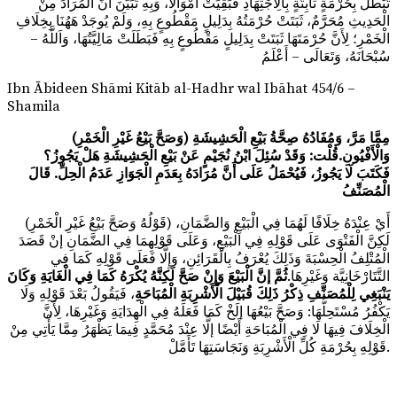
تَبْطُلُ بِحُرْمَةٍ ثَابِتَةٍ بِالِاجْتِهَادِ فَبَقِيَتْ أَمْوَالًا، وَبِهِ تَبَيَّنَ أَنَّ الْمُرَادَ مِنْ
الْحَدِيثِ مُحَرَّمٌ، ثَبَتَتْ حُرْمَتُهُ بِدَلِيلٍ مَقْطُوعٍ بِهِ، وَلَمْ يُوجَدْ هَهُنَا بِخِلَافِ
الْخَمْرِ؛ لِأَنَّ حُرْمَتَهَا ثَبَتَتْ بِدَلِيلٍ مَقْطُوعٍ بِهِ فَبَطَلَتْ مَالِيَّتُهَا، وَاَللَّهُ –
سُبْحَانَهُ، وَتَعَالَى – أَعْلَمُ
Ibn Ābideen Shāmi Kitāb al-Hadhr wal Ibāhat 454/6 –
Shamila
(وَصَحَّ بَيْعُ غَيْرِ الْخَمْرِ) مِمَّا مَرَّ، وَمُفَادُهُ صِحَّةُ بَيْعِ الْحَشِيشَةِ
وَالْأَفْيُونِ.قُلْت: وَقَدْ سُئِلَ ابْنُ نُجَيْمٍ عَنْ بَيْعِ الْحَشِيشَةِ هَلْ يَجُوزُ؟
فَكَتَبَ لَا يَجُوزُ، فَيُحْمَلُ عَلَى أَنَّ مُرَادَهُ بِعَدَمِ الْجَوَازِ عَدَمُ الْحِلِّ. قَالَ
الْمُصَنِّفُ
(قَوْلُهُ وَصَحَّ بَيْعُ غَيْرِ الْخَمْرِ) أَيْ عِنْدَهُ خِلَافًا لَهُمَا فِي الْبَيْعِ وَالضَّمَانِ،
لَكِنَّ الْفَتْوَى عَلَى قَوْلِهِ فِي الْبَيْعِ، وَعَلَى قَوْلِهِمَا فِي الضَّمَانِ إنْ قَصَدَ
الْمُتْلِفُ الْحِسْبَةَ وَذَلِكَ يُعْرَفُ بِالْقَرَائِنِ، وَإِلَّا فَعَلَى قَوْلِهِ كَمَا فِي
التَّتَارْخَانِيَّة وَغَيْرِهَا.
ثُمَّ إنَّ الْبَيْعَ وَإِنْ صَحَّ لَكِنَّهُ يُكْرَهُ كَمَا فِي الْغَايَةِ وَكَانَ
يَنْبَغِي لِلْمُصَنِّفِ ذِكْرُ ذَلِكَ قُبَيْلَ الْأَشْرِبَةِ الْمُبَاحَةِ
، فَيَقُولُ بَعْدَ قَوْلِهِ وَلَا
يَكْفُرُ مُسْتَحِلُّهَا: وَصَحَّ بَيْعُهَا إلَخْ كَمَا فَعَلَهُ فِي الْهِدَايَةِ وَغَيْرِهَا، لِأَنَّ
الْخِلَافَ فِيهَا لَا فِي الْمُبَاحَةِ أَيْضًا إلَّا عِنْدَ مُحَمَّدٍ فِيمَا يَظْهَرُ مِمَّا يَأْتِي مِنْ
قَوْلِهِ بِحُرْمَةِ كُلِّ الْأَشْرِبَةِ وَنَجَاسَتِهَا تَأَمَّلْ.