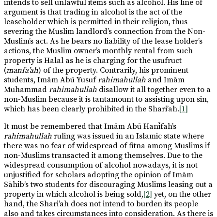
intends to sell unlawful items such as alcohol. His line of
argument is that trading in alcohol is the act of the
leaseholder which is permitted in their religion, thus
severing the Muslim landlord’s connection from the Non-
Muslim’s act. As he bears no liability of the lease holder’s
actions, the Muslim owner’s monthly rental from such
property is Halal as he is charging for the usufruct
(
manfa’ah
) of the property. Contrarily, his prominent
students, Imām Abū Yusuf
rahimahullah
and Imām
Muhammad
rahimahullah
disallow it all together even to a
non-Muslim because it is tantamount to assisting upon sin,
which has been clearly prohibited in the Shari’ah.
[1]
It must be remembered that Imām Abū Hanīfah’s
rahimahullah
ruling was issued in an Islamic state where
there was no fear of widespread of fitna among Muslims if
non-Muslims transacted it among themselves. Due to the
widespread consumption of alcohol nowadays, it is not
unjustified for scholars adopting the opinion of Imām
Sāhib’s two students for discouraging Muslims leasing out a
property in which alcohol is being sold,
[2]
yet, on the other
hand, the Shari’ah does not intend to burden its people
also and takes circumstances into consideration. As there is