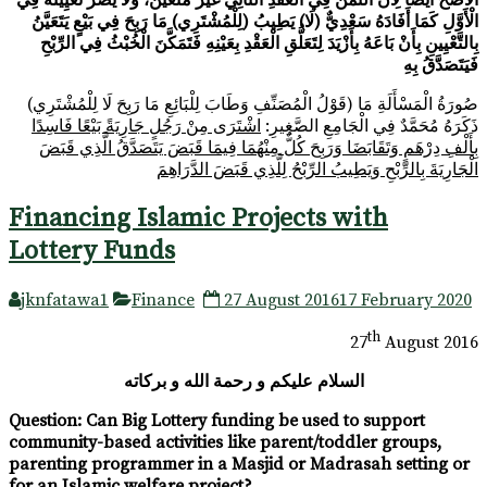
الْأَصَحِّ أَيْضًا لِأَنَّ الثَّمَنَ فِي الْعَقْدِ الثَّانِي غَيْرُ مُتَعَيِّنٌ، وَلَا يَضُرُّ تَعْيِينُهُ فِي
الْأَوَّلِ كَمَا أَفَادَهُ سَعْدِيٌّ (لَا) يَطِيبُ (لِلْمُشْتَرِي) مَا رَبِحَ فِي بَيْعٍ يَتَعَيَّنُ
بِالتَّعْيِينِ بِأَنْ بَاعَهُ بِأَزْيَدَ لِتَعَلُّقِ الْعَقْدِ بِعَيْنِهِ فَتَمَكَّنَ الْخُبْثُ فِي الرِّبْحِ
فَيَتَصَدَّقُ بِهِ
(قَوْلُ الْمُصَنِّفِ وَطَابَ لِلْبَائِعِ مَا رَبِحَ لَا لِلْمُشْتَرِي) صُورَةُ الْمَسْأَلَةِ مَا
ذَكَرَهُ مُحَمَّدٌ فِي الْجَامِعِ الصَّغِيرِ:
اشْتَرَى مِنْ رَجُلٍ جَارِيَةً بَيْعًا فَاسِدًا
بِأَلْفِ دِرْهَمٍ وَتَقَابَضَا وَرَبِحَ كُلٌّ مِنْهُمَا فِيمَا قَبَضَ يَتَصَدَّقُ الَّذِي قَبَضَ
الْجَارِيَةَ بِالرِّبْحِ وَيَطِيبُ الرِّبْحُ لِلَّذِي قَبَضَ الدَّرَاهِمَ
Financing Islamic Projects with
Lottery Funds
jknfatawa1
Finance
27 August 2016
17 February 2020
th
27
August 2016
السلام عليكم و رحمة الله و بركاته
Question
:
Can Big Lottery funding be used to support
community-based activities like parent/toddler groups,
parenting programmer in a Masjid or Madrasah setting or
for an Islamic welfare project?