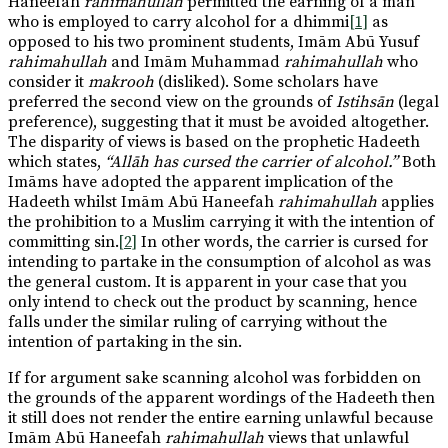
Haneefah
rahimahullah
permitted the earning of a man
who is employed to carry alcohol for a dhimmi
[1]
as
opposed to his two prominent students, Imām Abū Yusuf
rahimahullah
and Imām Muhammad
rahimahullah
who
consider it
makrooh
(disliked). Some scholars have
preferred the second view on the grounds of
Istihsān
(legal
preference), suggesting that it must be avoided altogether.
The disparity of views is based on the prophetic Hadeeth
which states,
“Allāh has cursed the carrier of alcohol.”
Both
Imāms have adopted the apparent implication of the
Hadeeth whilst Imām Abū Haneefah
rahimahullah
applies
the prohibition to a Muslim carrying it with the intention of
committing sin.
[2]
In other words, the carrier is cursed for
intending to partake in the consumption of alcohol as was
the general custom. It is apparent in your case that you
only intend to check out the product by scanning, hence
falls under the similar ruling of carrying without the
intention of partaking in the sin.
If for argument sake scanning alcohol was forbidden on
the grounds of the apparent wordings of the Hadeeth then
it still does not render the entire earning unlawful because
Imām Abū Haneefah
rahimahullah
views that unlawful