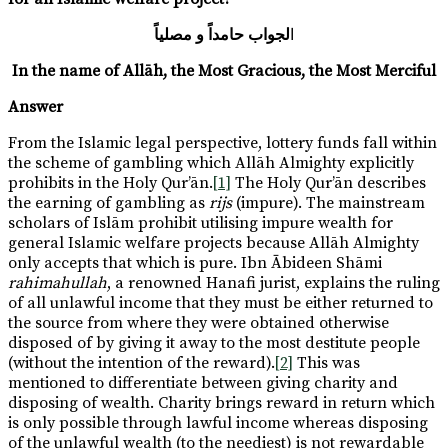
ا
لجواب حامداً و مصلياً
In the name of Allāh, the Most Gracious, the Most Merciful
Answer
From the Islamic legal perspective, lottery funds fall within
the scheme of gambling which Allāh Almighty explicitly
prohibits in the Holy Qur’ān.
[1]
The Holy Qur’ān describes
the earning of gambling as
rijs
(impure). The mainstream
scholars of Islām prohibit utilising impure wealth for
general Islamic welfare projects because Allāh Almighty
only accepts that which is pure. Ibn Ābideen Shāmi
rahimahullah
, a renowned Hanafi jurist, explains the ruling
of all unlawful income that they must be either returned to
the source from where they were obtained otherwise
disposed of by giving it away to the most destitute people
(without the intention of the reward).
[2]
This was
mentioned to differentiate between giving charity and
disposing of wealth. Charity brings reward in return which
is only possible through lawful income whereas disposing
of the unlawful wealth (to the neediest) is not rewardable