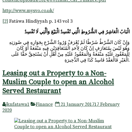
http://www.mysvo.co.uk/
[2]
Fatāwa Hindiyyah p. 143 vol 3
الْبَابُ الْعَاشِرُ فِي الشُّرُوطِ الَّتِي تُفْسِدُ الْبَيْعَ وَاَلَّتِي لَا تُفْسِدُ
وَإِنْ كَانَ الشَّرْطُ شَرْطًا لَمْ يُعْرَفْ وُرُودُ الشَّرْعِ بِجَوَازِهِ فِي صُورَتِهِ
وَهُوَ لَيْسَ بِمُتَعَارَفٍ إنْ كَانَ لِأَحَدِ الْمُتَعَاقِدَيْنِ فِيهِ مَنْفَعَةٌ أَوْ كَانَ
لِلْمَعْقُودِ عَلَيْهِ مَنْفَعَةٌ وَالْمَعْقُودُ عَلَيْهِ مِنْ أَهْلِ أَنْ يَسْتَحِقَّ حَقًّا عَلَى
الْغَيْرِ فَالْعَقْدُ فَاسِدٌ كَذَا فِي الذَّخِيرَةِ.
Leasing out a Property to a Non-
Muslim Couple to open an Alcohol
Served Restaurant
jknfatawa1
Finance
21 January 2017
17 February
2020