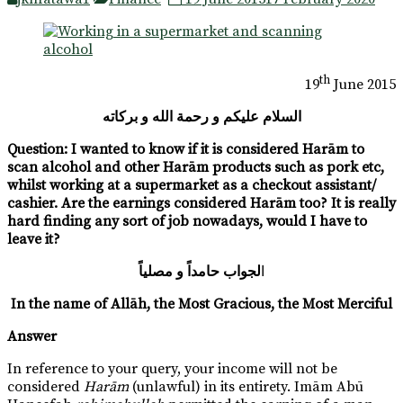
th
19
June 2015
السلام عليكم و رحمة الله و بركاته
Question
:
I wanted to know if it is considered Har
ā
m to
scan alcohol and other Har
ā
m products such as pork etc,
whilst working at a supermarket as a checkout assistant/
cashier. Are the earnings considered Har
ā
m too? It is really
hard finding any sort of job nowadays, would I have to
leave it?
ا
لجواب حامداً و مصلياً
In the name of Allāh, the Most Gracious, the Most Merciful
Answer
In reference to your query, your income will not be
considered
Har
ā
m
(unlawful) in its entirety. Imām Abū