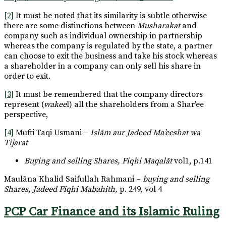
[2]
It must be noted that its similarity is subtle otherwise
there are some distinctions between
Musharakat
and
company such as individual ownership in partnership
whereas the company is regulated by the state, a partner
can choose to exit the business and take his stock whereas
a shareholder in a company can only sell his share in
order to exit.
[3]
It must be remembered that the company directors
represent (
wakee
l) all the shareholders from a Shar’ee
perspective,
[4]
Mufti Taqi Usmani –
Islām aur Jadeed Ma’eeshat wa
Tijarat
Buying and selling Shares, Fiqhi Maqalāt
vol1, p.141
Maulāna Khalid Saifullah Rahmani –
buying and selling
Shares, Jadeed Fiqhi Mabahith,
p. 249, vol 4
PCP Car Finance and its Islamic Ruling