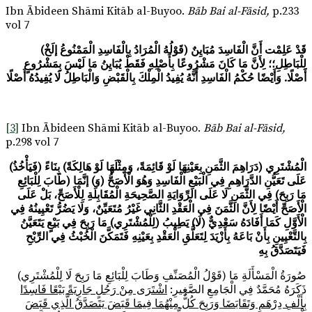
Ibn Ābideen Shāmi Kitāb al-Buyoo.
Bāb Bai al-Fāsid,
p.233
vol 7
(قَوْلُهُ الْمُرَادُ بِالْفَاسِدِ الْمَمْنُوعُ إلَخْ) قَدْ عَلِمْت أَنَّ الْفَاسِدَ مُبَايِنٌ
لِلْبَاطِلِ؛؛ لِأَنَّ مَا كَانَ مَشْرُوعًا بِأَصْلِهِ فَقَطْ يُبَايِنُ مَا لَيْسَ بِمَشْرُوعٍ
أَصْلًا. وَأَيْضًا حُكْمُ الْفَاسِدِ أَنَّهُ يُفِيدُ الْمِلْكَ بِالْقَبْضِ وَالْبَاطِلُ لَا يُفِيدُهُ أَصْلًا
[3]
Ibn Ābideen Shāmi Kitāb al-Buyoo.
Bāb Bai al-Fāsid,
p.298 vol 7
(
فَيَأْخُذُ) الْمُشْتَرِي (دَرَاهِمَ الثَّمَنِ بِعَيْنِهَا لَوْ قَائِمَةً، وَمِثْلَهَا لَوْ هَالِكَةً) بِنَاءً
عَلَى تَعَيُّنِ الدَّرَاهِمِ فِي الْبَيْعِ الْفَاسِدِ وَهُوَ الْأَصَحُّ (وَ) إنَّمَا (طَابَ لِلْبَائِعِ
مَا رَبِحَ) فِي الثَّمَنِ لَا عَلَى الرِّوَايَةِ الصَّحِيحَةِ الْمُقَابِلَةِ لِلْأَصَحِّ، بَلْ عَلَى
الْأَصَحِّ أَيْضًا لِأَنَّ الثَّمَنَ فِي الْعَقْدِ الثَّانِي غَيْرُ مُتَعَيِّنٌ، وَلَا يَضُرُّ تَعْيِينُهُ فِي
الْأَوَّلِ كَمَا أَفَادَهُ سَعْدِيٌّ (لَا) يَطِيبُ (لِلْمُشْتَرِي) مَا رَبِحَ فِي بَيْعٍ يَتَعَيَّنُ
بِالتَّعْيِينِ بِأَنْ بَاعَهُ بِأَزْيَدَ لِتَعَلُّقِ الْعَقْدِ بِعَيْنِهِ فَتَمَكَّنَ الْخُبْثُ فِي الرِّبْحِ
فَيَتَصَدَّقُ بِهِ
(قَوْلُ الْمُصَنِّفِ وَطَابَ لِلْبَائِعِ مَا رَبِحَ لَا لِلْمُشْتَرِي) صُورَةُ الْمَسْأَلَةِ مَا
ذَكَرَهُ مُحَمَّدٌ فِي الْجَامِعِ الصَّغِيرِ:
اشْتَرَى مِنْ رَجُلٍ جَارِيَةً بَيْعًا فَاسِدًا
بِأَلْفِ دِرْهَمٍ وَتَقَابَضَا وَرَبِحَ كُلٌّ مِنْهُمَا فِيمَا قَبَضَ يَتَصَدَّقُ الَّذِي قَبَضَ