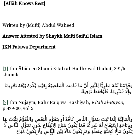
[
Allãh Knows Best
]
Written by (Mufti) Abdul Waheed
Answer Attested by Shaykh Mufti Saiful Islam
JKN Fatawa Department
[1]
Ibn Ābideen Shāmi Kitāb al-Hadhr wal Ibāhat, 391/6 –
shamila
وَقَدَّمْنَا ثَمَّةَ مَعْزِيًّا لِلنَّهْرِ أَنَّ مَا قَامَتْ الْمَعْصِيَةُ بِعَيْنِهِ يُكْرَهُ بَيْعُهُ تَحْرِيمًا
وَإِلَّا فَتَنْزِيهًا. فَلْيُحْفَظْ تَوْفِيقًا.
[2]
Ibn Nujaym, Bahr Raiq wa Hashiyah,
Kitāb al-Buyoo,
p.429-30, vol 5
وَالْمَالِيَّةُ إنَّمَا ثَبَتَ بِتَمَوُّلِ النَّاسِ كَافَّةً أَوْ بِتَقَوُّمِ الْبَعْضِ وَالتَّقَوُّمُ يَثْبُتُ بِهَا
وَبِإِبَاحَةِ الِانْتِفَاعِ لَهُ شَرْعًا فَمَا يَكُونُ مُبَاحَ الِانْتِفَاعِ بِدُونِ تَمَوُّلِ النَّاسِ لَا
يَكُونُ مَالًا كَحَبَّةِ حِنْطَةٍ وَمَا يَكُونُ مَالًا بَيْنَ النَّاسِ وَلَا يَكُونُ مُبَاحَ