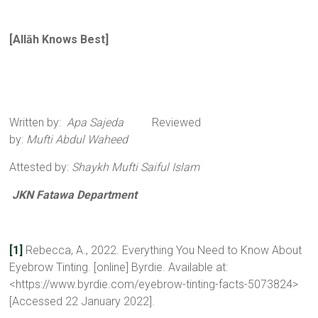
[
All
ā
h Knows Best
]
Written by:
Apa Sajeda
Reviewed
by:
Mufti Abdul Waheed
Attested by:
Shaykh Mufti Saiful Islam
JKN Fatawa Department
[1]
Rebecca, A., 2022. Everything You Need to Know About
Eyebrow Tinting. [online] Byrdie. Available at:
<https://www.byrdie.com/eyebrow-tinting-facts-5073824>
[Accessed 22 January 2022].