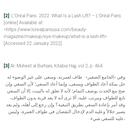
[2]
L’Oréal Paris. 2022. What Is a Lash Lift? – L’Oréal Paris.
[online] Available at:
<https://www.lorealparisusa.com/beauty-
magazine/makeup/eye-makeup/what-is-a-lash-lift>
[Accessed 22 January 2022].
[3]
Al- Muheet al Burhani, Kitabul Hajj, vol 2, p. 464
وفي «الجامع الصغير» : طاف لعمرته، وسعى على غير الوضوء له
حل بمكة أعاد الطواف ويسعى، وإنما أعاد السعي؛ لأن السعي وإن
صح مع الحدث بوصف التمام؛ لأنه لا تعلق له بالبيت، إلا أن السعي
تابع للطواف ومرتب عليه، ألا ترى أنه لا يعد قربة بدون الطواف،
وقد أمر بإعادة السعي بطريق التبعية؟ وإن رجع إلى أهله، ولم يعد
يصير حلالاً وعليه الدم لإدخال النقصان في طواف العمرة، وليس
عليه للسعي شيء،