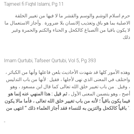
Tajmeel fi Fiqhil Islami, Pg 11
حرم اسلام الوشم والوسم والقشر ما لا فيها من تغيير الخلقة
الاصلية بما هو باق وتعذيب إلانسان بلا ضرورة . وأجاز الاستعمال ما
لا يكون باقيا من األصباغ كالكحل و الحناء والكتم والحمرة وغير
ذلك
Imam Qurtubi, Tafseer Qurtubi, Vol 5, Pg 393
وهذه الأمور كلها قد شهدت الأحاديث بلعن فاعلها وأنها من الكبائر ،
واختلف في المعنى الذي نهى لأجلها ، فقيل : لأنها من باب التدليس
، وقيل : من باب تغيير خلق الله تعالى كما قال ابن مسعود ، وهو
أصح ، وهو يتضمن المعنى الأول ،
ثم قيل : هذا المنهي عنه إنما هو
فيما يكون باقياً ؛ لأنه من باب تغيير خلق الله تعالى ، فأما مالا يكون
باقياً كالكحل والتزين به للنساء فقد أجاز العلماء ذلك “ انتهى من
“.