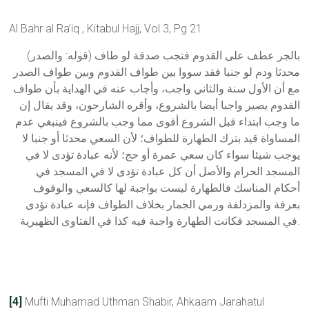
Al Bahr al Ra’iq , Kitabul Hajj, Vol 3, Pg 21
(قوله: والصدر) بالجر عطف على القدوم فتجب صدقة لو طاف
محدثا ودم لو جنبا فقد سووا بين طواف القدوم وبين طواف الصدر
مع أن الأول سنة والثاني واجب، وأجاب عنه في الهداية بأن طواف
القدوم يصير واجبا أيضا بالشروع، وأقره الشارحون، وقد يقال إن
ما وجب ابتداء قبل الشروع أقوى مما وجب بالشروع فينبغي عدم
المساواة قيد بترك الطهارة للطواف؛ لأن السعي محدثا أو جنبا لا
يوجب شيئا سواء كان سعي عمرة أو حج؛ لأنه عبادة تؤدى لا في
المسجد الحرام والأصل أن كل عبادة تؤدى لا في المسجد في
أحكام المناسك فالطهارة ليست بواجبة لها كالسعي والوقوف
بعرفة والمزدلفة ورمي الجمار بخلاف الطواف فإنه عبادة تؤدى
في المسجد فكانت الطهارة واجبة فيه كذا في الفتاوى الظهيرية.
[4]
Mufti Muhamad Uthman Shabir, Ahkaam Jarahatul